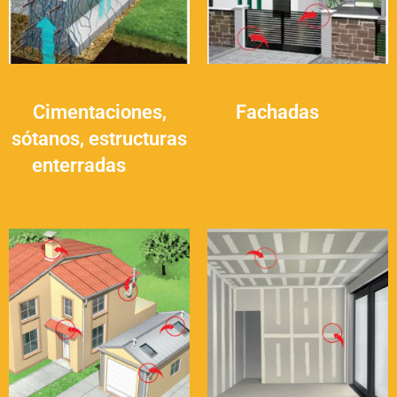
Cimentaciones,
Fachadas
(14)
sótanos, estructuras
enterradas
(16)