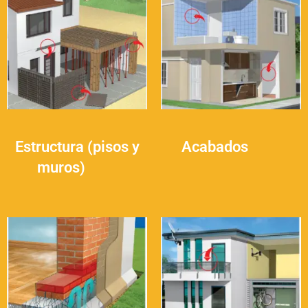
Estructura (pisos y
Acabados
(25)
muros)
(30)