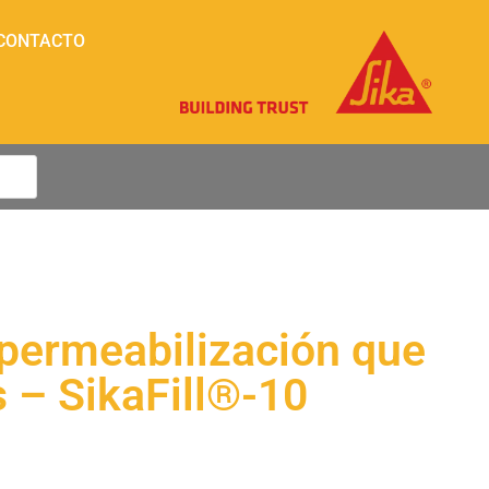
CONTACTO
permeabilización que
 – SikaFill®-10