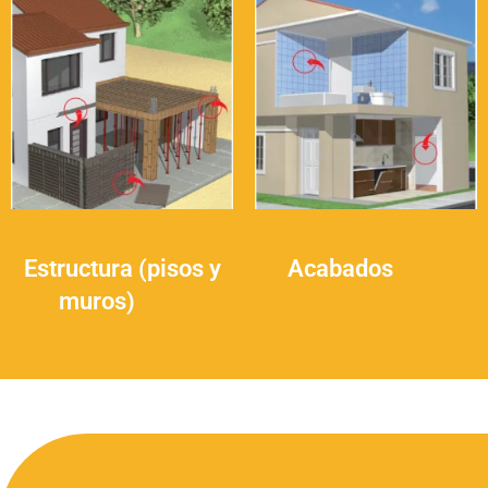
Estructura (pisos y
Acabados
(25)
muros)
(30)