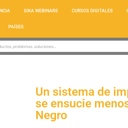
NCIA
SIKA WEBINARS
CURSOS DIGITALES
PAÍSES
Un sistema de im
se ensucie menos
Negro