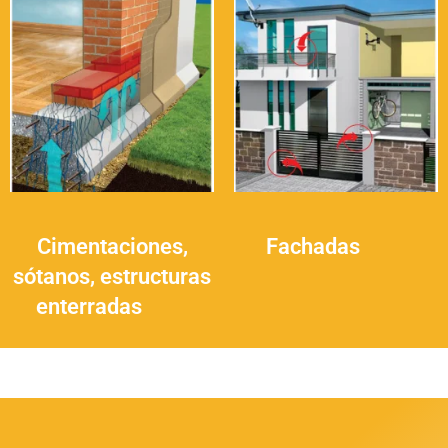
Cimentaciones,
Fachadas
(14)
sótanos, estructuras
enterradas
(16)