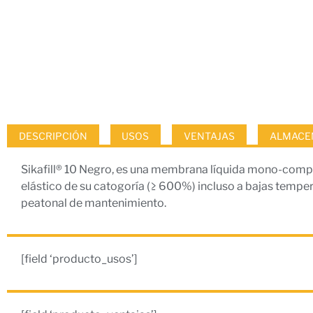
DESCRIPCIÓN
USOS
VENTAJAS
ALMACEN
Sikafill® 10 Negro, es una membrana líquida mono-compone
elástico de su catogoría (≥ 600%) incluso a bajas temper
peatonal de mantenimiento.
[field ‘producto_usos’]