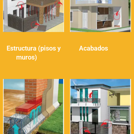
Estructura (pisos y
Acabados
(25)
muros)
(30)