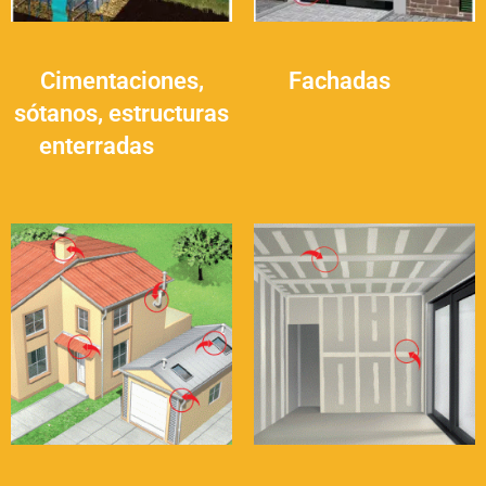
Cimentaciones,
Fachadas
(14)
sótanos, estructuras
enterradas
(16)