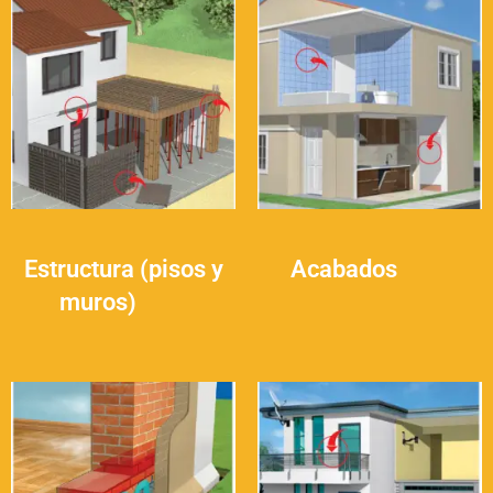
Estructura (pisos y
Acabados
(25)
muros)
(30)