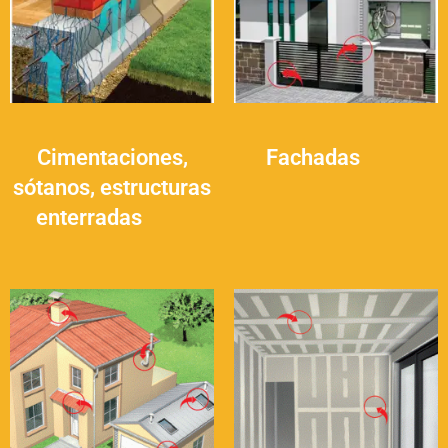
Cimentaciones,
Fachadas
(14)
sótanos, estructuras
enterradas
(16)